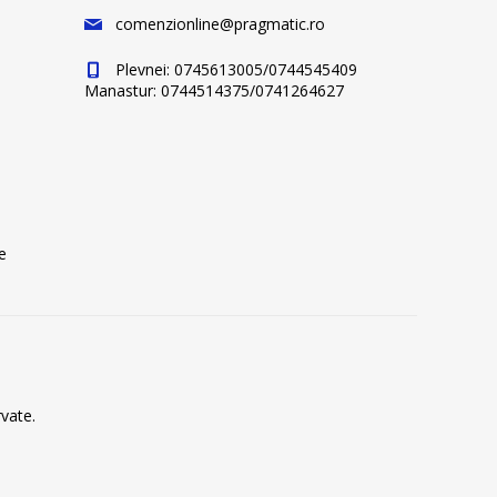
comenzionline@pragmatic.ro
Plevnei: 0745613005/0744545409
Manastur: 0744514375/0741264627
e
vate.