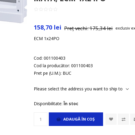
158,70 lei
Preț vechi:
175,34 lei
exclusiv
e
ECM 1x24PO
Cod:
001100403
Cod la producător:
001100403
Pret pe (U.M.):
BUC
Please select the address you want to ship to
Disponibilitate:
În stoc
ADAUGĂ ȊN COŞ